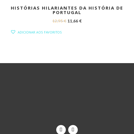
HISTÓRIAS HILARIANTES DA HISTÓRIA DE
PORTUGAL
O
O
12,95
€
11,66
€
PREÇO
PREÇO
ADICIONAR AOS FAVORITOS
ORIGINAL
ATUAL
ERA:
É:
12,95 €.
11,66 €.