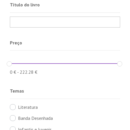
Título do livro
Preço
0
€
-
222.28
€
Temas
Literatura
Banda Desenhada
Infantis e Juvenis