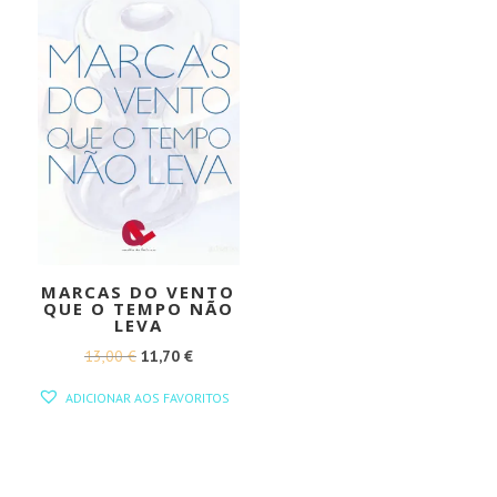
MARCAS DO VENTO
QUE O TEMPO NÃO
LEVA
O
O
13,00
€
11,70
€
PREÇO
PREÇO
ADICIONAR AOS FAVORITOS
ORIGINAL
ATUAL
ERA:
É:
13,00 €.
11,70 €.