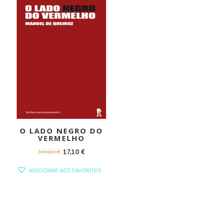
O LADO NEGRO DO
VERMELHO
O
O
19,00
€
17,10
€
PREÇO
PREÇO
ADICIONAR AOS FAVORITOS
ORIGINAL
ATUAL
ERA:
É:
19,00 €.
17,10 €.