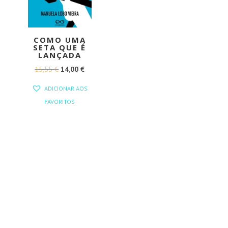
COMO UMA
SETA QUE É
LANÇADA
O
O
15,55
€
14,00
€
PREÇO
PREÇO
ADICIONAR AOS
ORIGINAL
ATUAL
FAVORITOS
ERA:
É:
15,55 €.
14,00 €.