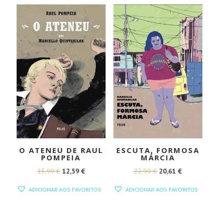
O ATENEU DE RAUL
ESCUTA, FORMOSA
POMPEIA
MÁRCIA
O
O
O
O
13,99
€
12,59
€
22,90
€
20,61
€
PREÇO
PREÇO
PREÇO
PREÇO
ADICIONAR AOS FAVORITOS
ADICIONAR AOS FAVORITOS
ORIGINAL
ATUAL
ORIGINAL
ATUAL
ERA:
É:
ERA:
É: