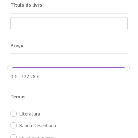
Título do livro
Preço
0
€
-
222.28
€
Temas
Literatura
Banda Desenhada
Infantis e Juvenis