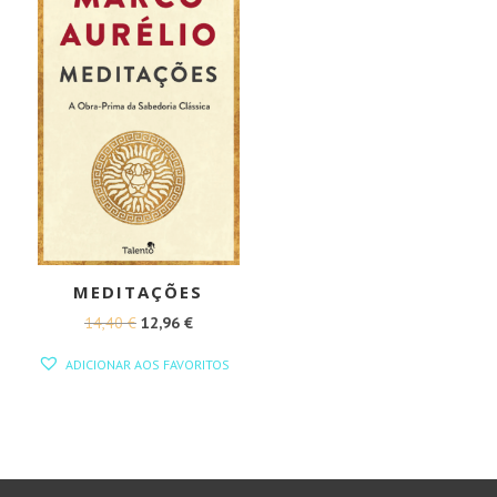
MEDITAÇÕES
O
O
14,40
€
12,96
€
PREÇO
PREÇO
ADICIONAR AOS FAVORITOS
ORIGINAL
ATUAL
ERA:
É:
14,40 €.
12,96 €.