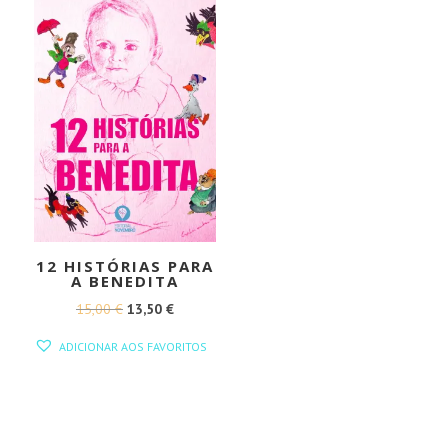
12 HISTÓRIAS PARA
A BENEDITA
O
O
15,00
€
13,50
€
PREÇO
PREÇO
ADICIONAR AOS FAVORITOS
ORIGINAL
ATUAL
ERA:
É:
15,00 €.
13,50 €.