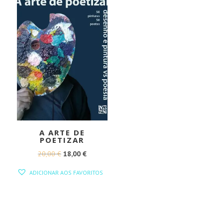
A ARTE DE
POETIZAR
O
O
20,00
€
18,00
€
PREÇO
PREÇO
ADICIONAR AOS FAVORITOS
ORIGINAL
ATUAL
ERA:
É:
20,00 €.
18,00 €.