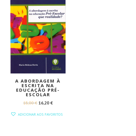
A ABORDAGEM À
ESCRITA NA
EDUCAÇÃO PRÉ-
ESCOLAR
O
O
18,00
€
16,20
€
PREÇO
PREÇO
ADICIONAR AOS FAVORITOS
ORIGINAL
ATUAL
ERA:
É:
18,00 €.
16,20 €.