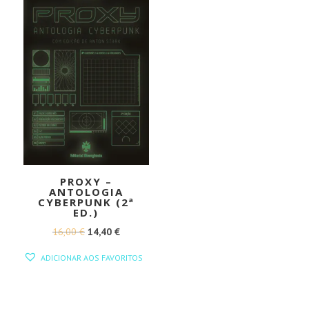
PROXY –
ANTOLOGIA
CYBERPUNK (2ª
ED.)
O
O
16,00
€
14,40
€
PREÇO
PREÇO
ADICIONAR AOS FAVORITOS
ORIGINAL
ATUAL
ERA:
É:
16,00 €.
14,40 €.