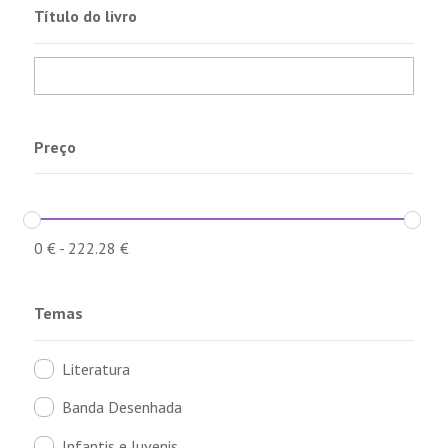
Título do livro
Preço
0
€
-
222.28
€
Temas
Literatura
Banda Desenhada
Infantis e Juvenis