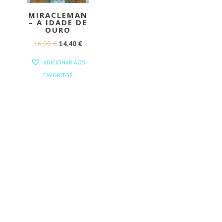
MIRACLEMAN
– A IDADE DE
OURO
O
O
16,00
€
14,40
€
PREÇO
PREÇO
ADICIONAR AOS
ORIGINAL
ATUAL
FAVORITOS
ERA:
É:
16,00 €.
14,40 €.