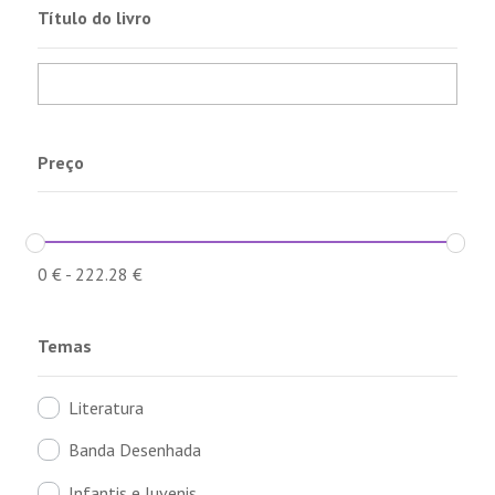
Título do livro
Preço
0
€
-
222.28
€
Temas
Literatura
Banda Desenhada
Infantis e Juvenis