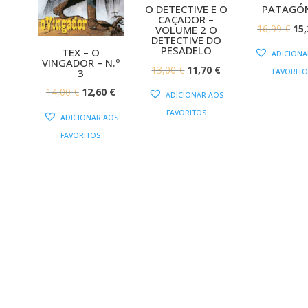
O DETECTIVE E O
PATAGÓ
CAÇADOR –
O
16,99
€
15
VOLUME 2 O
DETECTIVE DO
PR
PESADELO
TEX – O
ADICIONA
VINGADOR – N.º
OR
O
O
13,00
€
11,70
€
3
FAVORITO
ERA
PREÇO
PREÇO
O
O
14,00
€
12,60
€
ADICIONAR AOS
16,
ORIGINAL
ATUAL
PREÇO
PREÇO
FAVORITOS
ADICIONAR AOS
ERA:
É:
ORIGINAL
ATUAL
FAVORITOS
13,00 €.
11,70 €.
ERA:
É:
14,00 €.
12,60 €.