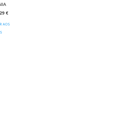
NIA
O
,29
€
EÇO
PREÇO
R AOS
IGINAL
ATUAL
S
:
É:
99 €.
15,29 €.