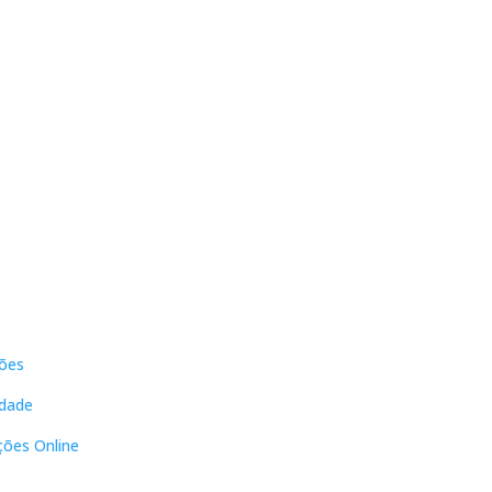
s
Contactos
ões
DNL Convergência
Rua Principal nº39-41, RC Direito,
idade
Loja 2
Vergas
ções Online
3840-555 Sto André de Vagos