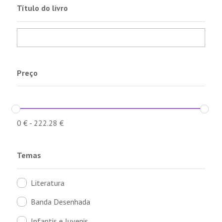
Título do livro
Preço
0
€
-
222.28
€
Temas
Literatura
Banda Desenhada
Infantis e Juvenis