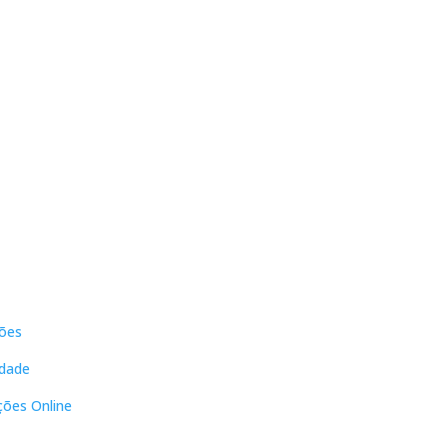
s
Contactos
ões
DNL Convergência
Rua Principal nº39-41, RC Direito,
idade
Loja 2
Vergas
ções Online
3840-555 Sto André de Vagos