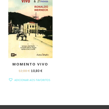
MOMENTO VIVO
O
O
12,00
€
10,80
€
PREÇO
PREÇO
ADICIONAR AOS FAVORITOS
ORIGINAL
ATUAL
ERA:
É:
12,00 €.
10,80 €.