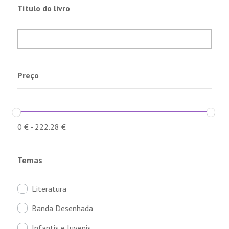
Título do livro
Preço
0
€
-
222.28
€
Temas
Literatura
Banda Desenhada
Infantis e Juvenis