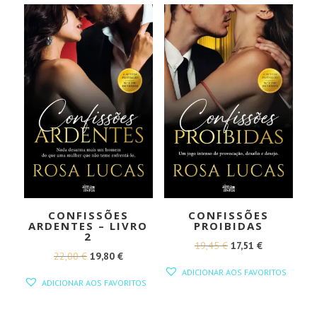
CONFISSÕES
CONFISSÕES
ARDENTES – LIVRO
PROIBIDAS
2
O
O
19,45
€
17,51
€
O
O
22,00
€
19,80
€
PREÇO
PREÇO
ADICIONAR AOS FAVORITOS
PREÇO
PREÇO
ORIGINAL
ATUAL
ADICIONAR AOS FAVORITOS
ORIGINAL
ATUAL
ERA:
É:
ERA:
É: