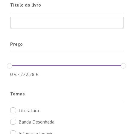
Título do livro
Preço
0
€
-
222.28
€
Temas
Literatura
Banda Desenhada
Infantis e Juvenis