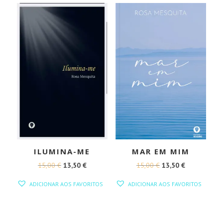
ILUMINA-ME
MAR EM MIM
O
O
O
O
15,00
€
13,50
€
15,00
€
13,50
€
PREÇO
PREÇO
PREÇO
PREÇO
ADICIONAR AOS FAVORITOS
ADICIONAR AOS FAVORITOS
ORIGINAL
ATUAL
ORIGINAL
ATUAL
ERA:
É:
ERA:
É:
15,00 €.
13,50 €.
15,00 €.
13,50 €.