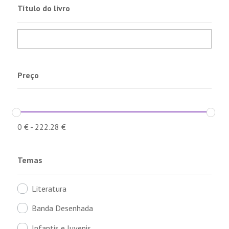
Título do livro
Preço
0
€
-
222.28
€
Temas
Literatura
Banda Desenhada
Infantis e Juvenis