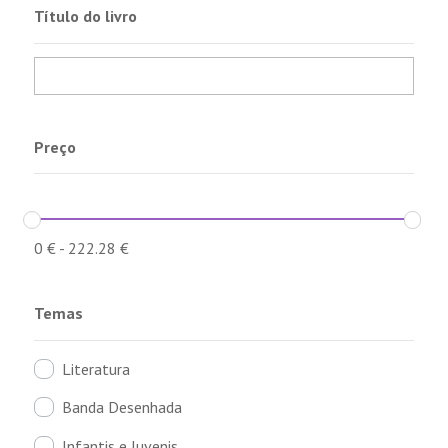
Título do livro
Preço
0
€
-
222.28
€
Temas
Literatura
Banda Desenhada
Infantis e Juvenis