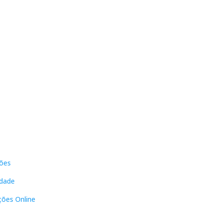
s
Contactos
ões
DNL Convergência
Rua Principal nº39-41, RC Direito,
idade
Loja 2
Vergas
ções Online
3840-555 Sto André de Vagos