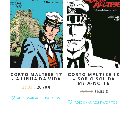
CORTO MALTESE 17
CORTO MALTESE 13
– A LINHA DA VIDA
– SOB O SOL DA
MEIA-NOITE
O
O
23,00
€
20,70
€
O
O
25,95
€
23,35
€
PREÇO
PREÇO
ADICIONAR AOS FAVORITOS
PREÇO
PREÇO
ORIGINAL
ATUAL
ADICIONAR AOS FAVORITOS
ORIGINAL
ATUAL
ERA:
É:
ERA:
É:
23,00 €.
20,70 €.
25,95 €.
23,35 €.