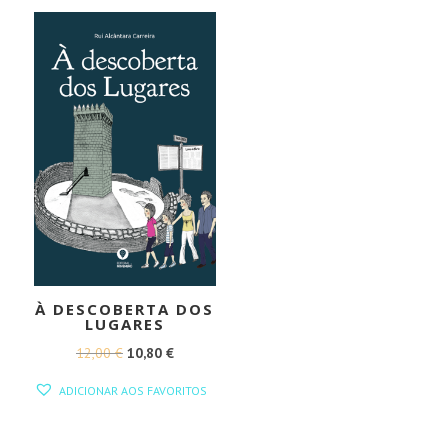
15,00 €.
13,50 €.
À DESCOBERTA DOS
LUGARES
O
O
12,00
€
10,80
€
PREÇO
PREÇO
ADICIONAR AOS FAVORITOS
ORIGINAL
ATUAL
ERA:
É: