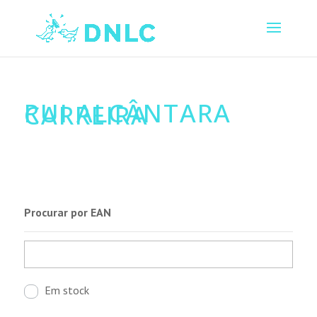
RUI ALCÂNTARA
CARREIRA
Procurar por EAN
Em stock