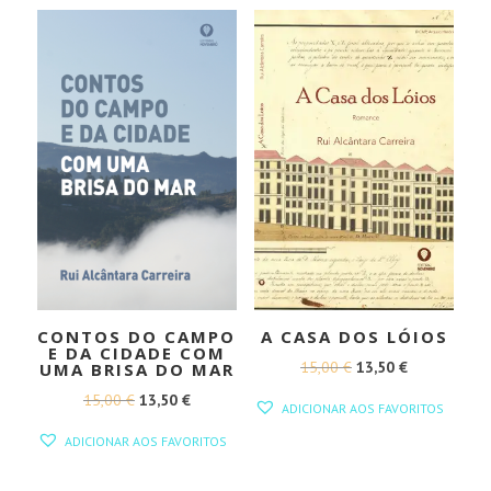
CONTOS DO CAMPO
A CASA DOS LÓIOS
E DA CIDADE COM
O
O
15,00
€
13,50
€
UMA BRISA DO MAR
PREÇO
PREÇO
O
O
15,00
€
13,50
€
ADICIONAR AOS FAVORITOS
ORIGINAL
ATUAL
PREÇO
PREÇO
ADICIONAR AOS FAVORITOS
ERA:
É:
ORIGINAL
ATUAL
15,00 €.
13,50 €.
ERA:
É: