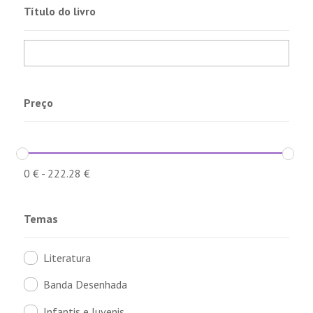
Título do livro
Preço
0
€
-
222.28
€
Temas
Literatura
Banda Desenhada
Infantis e Juvenis