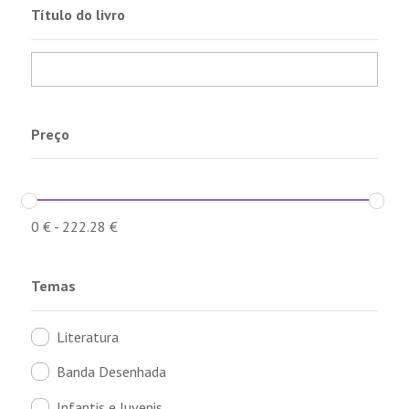
Título do livro
Preço
0
€
-
222.28
€
Temas
Literatura
Banda Desenhada
Infantis e Juvenis