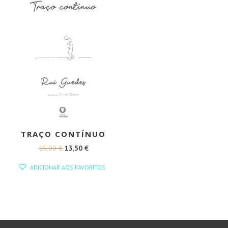
TRAÇO CONTÍNUO
O
O
15,00
€
13,50
€
PREÇO
PREÇO
ADICIONAR AOS FAVORITOS
ORIGINAL
ATUAL
ERA:
É:
15,00 €.
13,50 €.