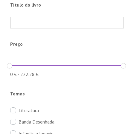
Título do livro
Preço
0
€
-
222.28
€
Temas
Literatura
Banda Desenhada
Infantis e Juvenis