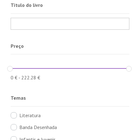
Título do livro
Preço
0
€
-
222.28
€
Temas
Literatura
Banda Desenhada
Infantis e Juvenis