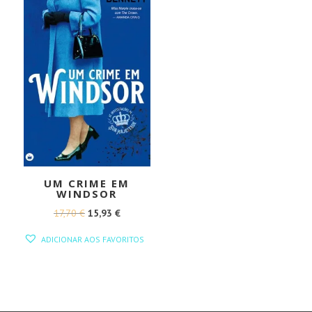
UM CRIME EM
WINDSOR
O
O
17,70
€
15,93
€
PREÇO
PREÇO
ADICIONAR AOS FAVORITOS
ORIGINAL
ATUAL
ERA:
É:
17,70 €.
15,93 €.