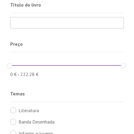
Título do livro
Preço
0
€
-
222.28
€
Temas
Literatura
Banda Desenhada
Infantis e Juvenis