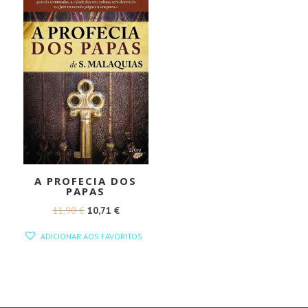
A PROFECIA DOS
PAPAS
O
O
11,90
€
10,71
€
PREÇO
PREÇO
ADICIONAR AOS FAVORITOS
ORIGINAL
ATUAL
ERA:
É:
11,90 €.
10,71 €.