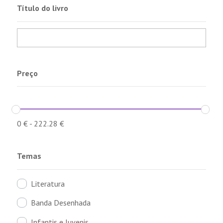
Título do livro
Preço
0
€
-
222.28
€
Temas
Literatura
Banda Desenhada
Infantis e Juvenis