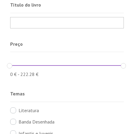
Título do livro
Preço
0
€
-
222.28
€
Temas
Literatura
Banda Desenhada
Infantis e Juvenis