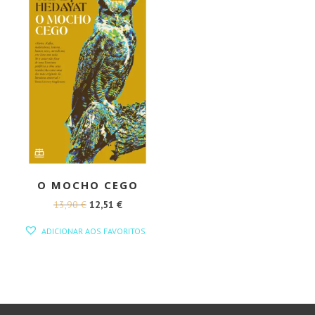
O MOCHO CEGO
O
O
13,90
€
12,51
€
PREÇO
PREÇO
ADICIONAR AOS FAVORITOS
ORIGINAL
ATUAL
ERA:
É:
13,90 €.
12,51 €.