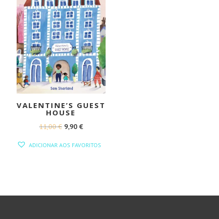
VALENTINE’S GUEST
HOUSE
O
O
11,00
€
9,90
€
PREÇO
PREÇO
ADICIONAR AOS FAVORITOS
ORIGINAL
ATUAL
ERA:
É:
11,00 €.
9,90 €.