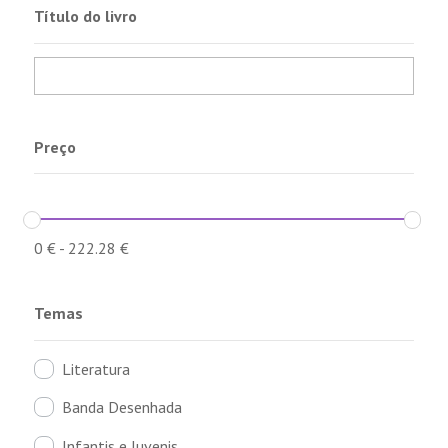
Título do livro
Preço
0
€
-
222.28
€
Temas
Literatura
Banda Desenhada
Infantis e Juvenis