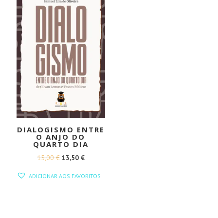
DIALOGISMO ENTRE
O ANJO DO
QUARTO DIA
O
O
15,00
€
13,50
€
PREÇO
PREÇO
ADICIONAR AOS FAVORITOS
ORIGINAL
ATUAL
ERA:
É:
15,00 €.
13,50 €.