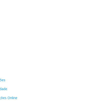
s
Contactos
ões
DNL Convergência
Rua Principal nº39-41, RC Direito,
idade
Loja 2
Vergas
ções Online
3840-555 Sto André de Vagos