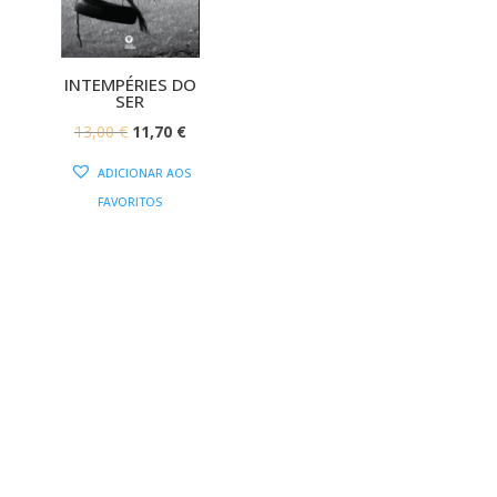
INTEMPÉRIES DO
SER
O
O
13,00
€
11,70
€
PREÇO
PREÇO
ADICIONAR AOS
ORIGINAL
ATUAL
FAVORITOS
ERA:
É:
13,00 €.
11,70 €.