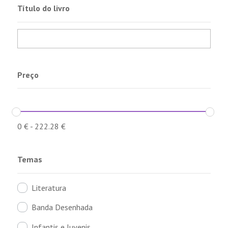
Título do livro
Preço
0
€
-
222.28
€
Temas
Literatura
Banda Desenhada
Infantis e Juvenis