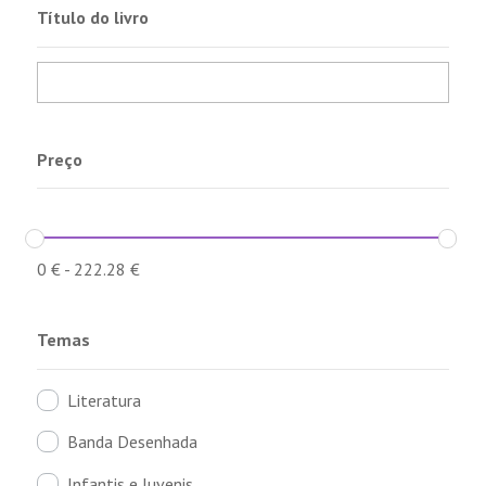
Título do livro
Preço
0
€
-
222.28
€
Temas
Literatura
Banda Desenhada
Infantis e Juvenis