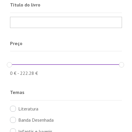
Título do livro
Preço
0
€
-
222.28
€
Temas
Literatura
Banda Desenhada
Infantis e Juvenis