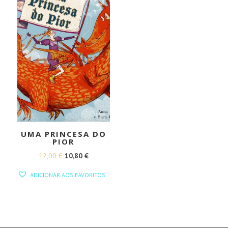
UMA PRINCESA DO
PIOR
O
O
12,00
€
10,80
€
PREÇO
PREÇO
ADICIONAR AOS FAVORITOS
ORIGINAL
ATUAL
ERA:
É:
12,00 €.
10,80 €.