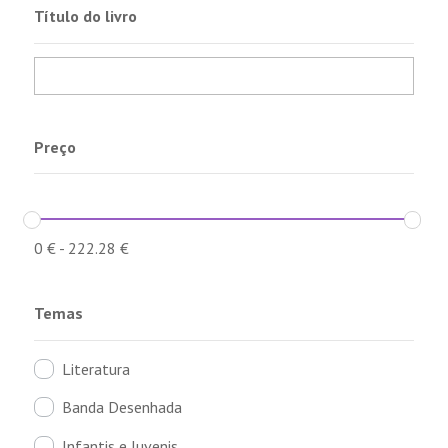
Título do livro
Preço
0
€
-
222.28
€
Temas
Literatura
Banda Desenhada
Infantis e Juvenis