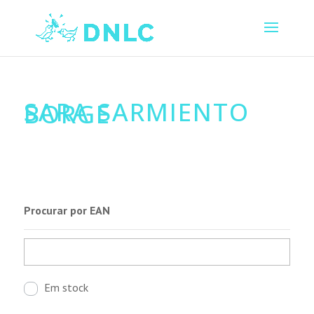
SARA SARMIENTO
BORGE
Procurar por EAN
Em stock