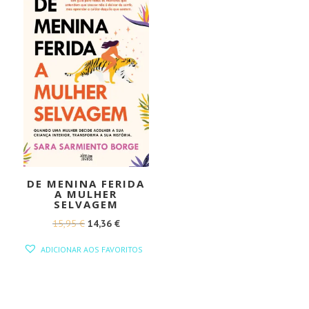
DE MENINA FERIDA
A MULHER
SELVAGEM
O
O
15,95
€
14,36
€
PREÇO
PREÇO
ADICIONAR AOS FAVORITOS
ORIGINAL
ATUAL
ERA:
É:
15,95 €.
14,36 €.