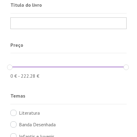
Título do livro
Preço
0
€
-
222.28
€
Temas
Literatura
Banda Desenhada
Infantis e Juvenis