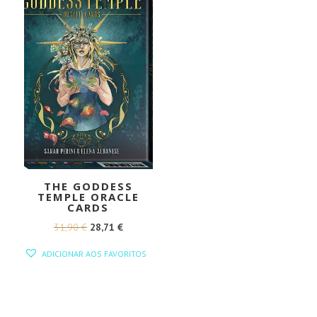
THE GODDESS
TEMPLE ORACLE
CARDS
O
O
31,90
€
28,71
€
PREÇO
PREÇO
ADICIONAR AOS FAVORITOS
ORIGINAL
ATUAL
ERA:
É:
31,90 €.
28,71 €.