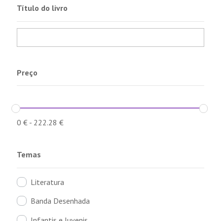
Título do livro
Preço
0
€
-
222.28
€
Temas
Literatura
Banda Desenhada
Infantis e Juvenis