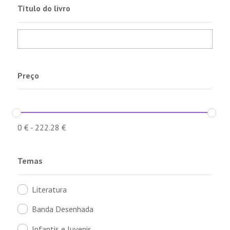
Título do livro
Preço
0
€
-
222.28
€
Temas
Literatura
Banda Desenhada
Infantis e Juvenis