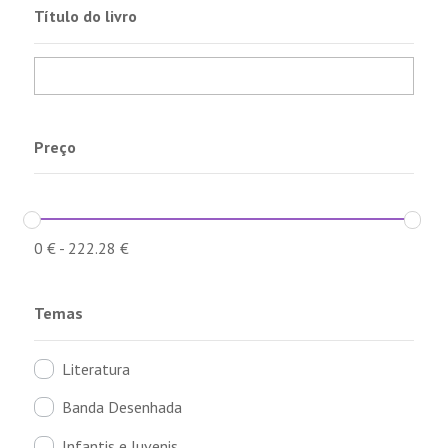
Título do livro
Preço
0
€
-
222.28
€
Temas
Literatura
Banda Desenhada
Infantis e Juvenis