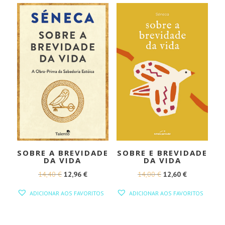
SOBRE A BREVIDADE
SOBRE E BREVIDADE
DA VIDA
DA VIDA
O
O
O
O
14,40
€
12,96
€
14,00
€
12,60
€
PREÇO
PREÇO
PREÇO
PREÇO
ADICIONAR AOS FAVORITOS
ADICIONAR AOS FAVORITOS
ORIGINAL
ATUAL
ORIGINAL
ATUAL
ERA:
É:
ERA:
É: