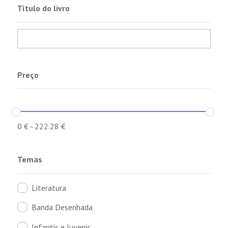
Título do livro
Preço
0
€
-
222.28
€
Temas
Literatura
Banda Desenhada
Infantis e Juvenis