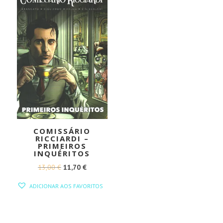
COMISSÁRIO
RICCIARDI –
PRIMEIROS
INQUÉRITOS
O
O
13,00
€
11,70
€
PREÇO
PREÇO
ADICIONAR AOS FAVORITOS
ORIGINAL
ATUAL
ERA:
É:
13,00 €.
11,70 €.