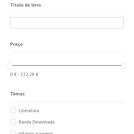
Título do livro
Preço
0
€
-
222.28
€
Temas
Literatura
Banda Desenhada
Infantis e Juvenis