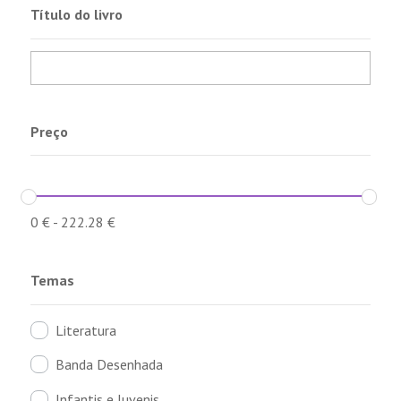
Título do livro
Preço
0
€
-
222.28
€
Temas
Literatura
Banda Desenhada
Infantis e Juvenis