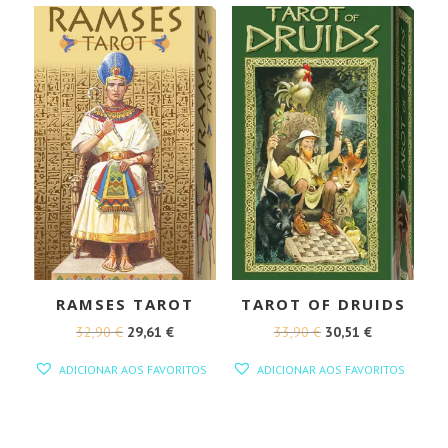
RAMSES TAROT
TAROT OF DRUIDS
O
O
O
O
32,90
€
29,61
€
33,90
€
30,51
€
PREÇO
PREÇO
PREÇO
PREÇO
ADICIONAR AOS FAVORITOS
ADICIONAR AOS FAVORITOS
ORIGINAL
ATUAL
ORIGINAL
ATUAL
ERA:
É:
ERA:
É:
32,90 €.
29,61 €.
33,90 €.
30,51 €.