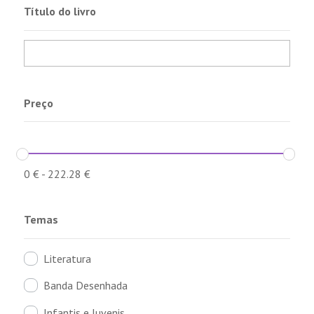
Título do livro
Preço
0
€
-
222.28
€
Temas
Literatura
Banda Desenhada
Infantis e Juvenis