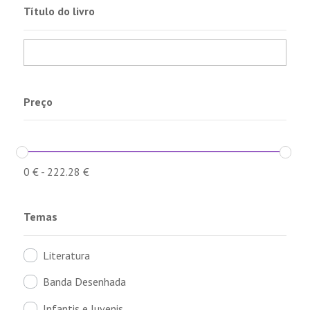
Título do livro
Preço
0
€
-
222.28
€
Temas
Literatura
Banda Desenhada
Infantis e Juvenis