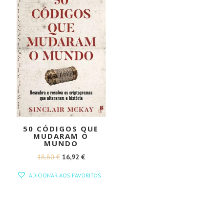
50 CÓDIGOS QUE
MUDARAM O
MUNDO
O
O
18,80
€
16,92
€
PREÇO
PREÇO
ADICIONAR AOS FAVORITOS
ORIGINAL
ATUAL
ERA:
É:
18,80 €.
16,92 €.