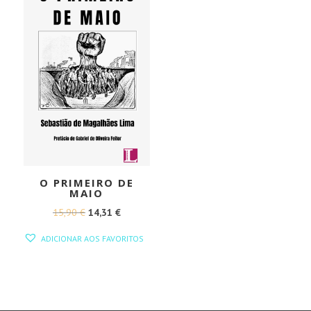
O PRIMEIRO DE
MAIO
O
O
15,90
€
14,31
€
PREÇO
PREÇO
ADICIONAR AOS FAVORITOS
ORIGINAL
ATUAL
ERA:
É:
15,90 €.
14,31 €.