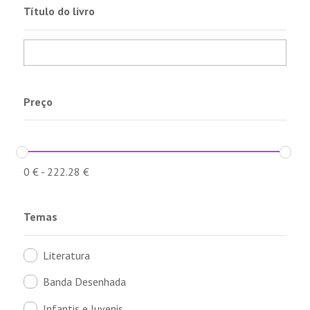
Título do livro
Preço
0
€
-
222.28
€
Temas
Literatura
Banda Desenhada
Infantis e Juvenis