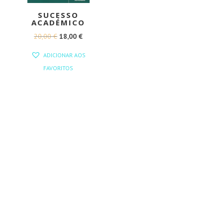
SUCESSO
ACADÉMICO
O
O
20,00
€
18,00
€
PREÇO
PREÇO
ADICIONAR AOS
ORIGINAL
ATUAL
FAVORITOS
ERA:
É:
20,00 €.
18,00 €.