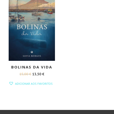
BOLINAS DA VIDA
O
O
15,00
€
13,50
€
PREÇO
PREÇO
ADICIONAR AOS FAVORITOS
ORIGINAL
ATUAL
ERA:
É:
15,00 €.
13,50 €.