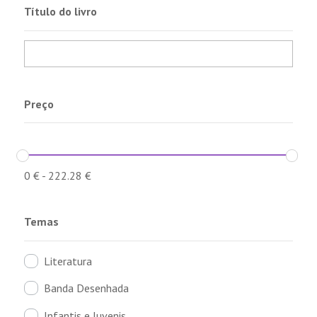
Título do livro
Preço
0
€
-
222.28
€
Temas
Literatura
Banda Desenhada
Infantis e Juvenis